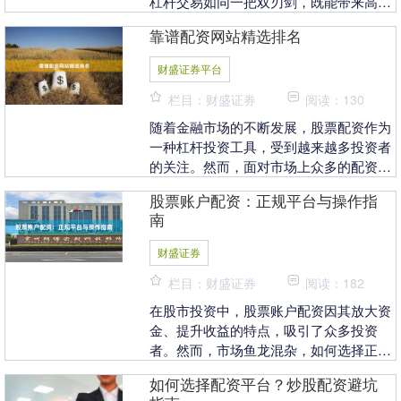
杠杆交易如同一把双刃剑，既能带来高回
报，也伴随着相应风险。选择一款可靠的
靠谱配资网站精选排名
杠杆软件和交易平....
财盛证券平台
栏目：财盛证券
阅读：130
随着金融市场的不断发展，股票配资作为
一种杠杆投资工具，受到越来越多投资者
的关注。然而，面对市场上众多的配资平
台，如何筛选出靠谱、安全的配资网站成
股票账户配资：正规平台与操作指
为投资者的核心诉....
南
财盛证券
栏目：财盛证券
阅读：182
在股市投资中，股票账户配资因其放大资
金、提升收益的特点，吸引了众多投资
者。然而，市场鱼龙混杂，如何选择正规
平台并合规操作，成为投资者必须掌握的
如何选择配资平台？炒股配资避坑
关键技能。本文将从....