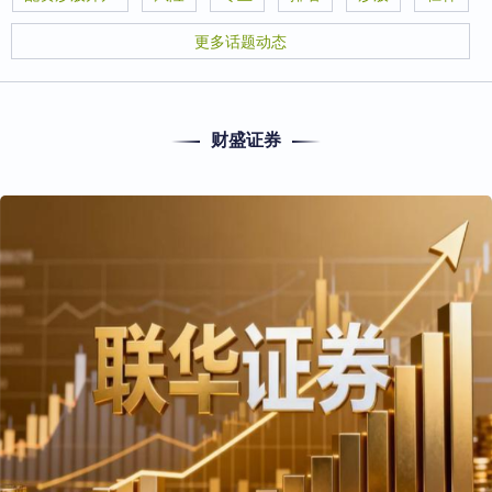
更多话题动态
财盛证券