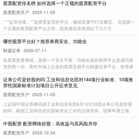
股票配资排名榜 如何选择一个正规的股票配资平台
股票配资开户
2025-11-05
* **监管合规：**选择受监管的平台，确保其遵守行业规范。 在选择一
个正规的股票配资平台之前，投资者应该考虑以下几个方
哪些股票平台好？推荐券商安全、功能全
财盛证券
2026-07-11
在股票投资领域，选择一个安全可靠、功能全面的券商平台是成功投
资的第一步。面对市场上众多的股票交易平台财盛证券平台，投资者
证券公司是炒股的吗 工业和信息化部对144项行业标准、10项推
荐性国家标准计划项目公开征求意见
股票配资开户
2025-11-05
上证报中国证券网讯据工业和信息化部6月12日消息证券公司是炒股
的吗，根据工业和信息化部标准化工作的总体安排，现将申请立项
中股配资 配资网络炒股：高收益与高风险并存
股票配资开户
2025-12-24