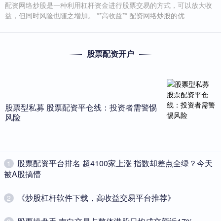
配资网络炒股是一种利用杠杆资金进行股票交易的方式，可以放大收
益，但同时风险也随之增加。 **高收益** 配资网络炒股的优
股票配资网站行情 股票配资利息如何计算？
财盛证券
2025-11-05
股票配资开户
* **高杠杆：**期货配资通常使用高杠杆股票配资网站行情，这会放大
收益和损失。如果市场波动剧烈，投资者可能会面临巨额亏
广东股票配资网 破解新就业形态劳动者参保难题还需多方合力
股票型私募 股票配资平仓线：投资者需警惕
财盛证券平台
2025-11-05
风险
互联网经济催生了大量灵活就业岗位，新就业形态劳动者快速增长。
他们追赶时间，整日在外奔波，容易发生职业伤害事故。但是，由于
​股票配资平台排名 超4100家上涨 指数却差点全绿？今天
1
被A股搞懵
​《炒股杠杆软件下载，高收益交易平台推荐》
2