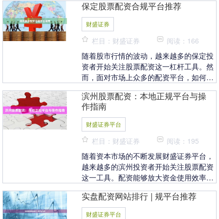
保定股票配资合规平台推荐
财盛证券
栏目：财盛证券
阅读：166
随着股市行情的波动，越来越多的保定投
资者开始关注股票配资这一杠杆工具。然
而，面对市场上众多的配资平台，如何选
择合规、安全、透明的平台成为投资者最
滨州股票配资：本地正规平台与操
关心的问题。本文....
作指南
财盛证券平台
栏目：财盛证券
阅读：195
随着资本市场的不断发展财盛证券平台，
越来越多的滨州投资者开始关注股票配资
这一工具。配资能够放大资金使用效率，
但同时也要求投资者具备更高的风险意
实盘配资网站排行 | 规平台推荐
识。本文将聚焦滨州....
财盛证券平台