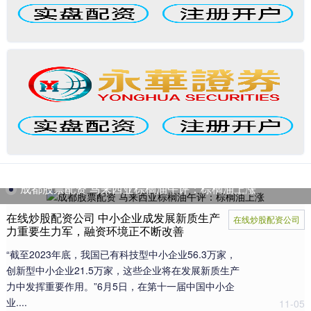
成都股票配资 马来西亚棕榈油午评：棕榈油上涨
在线炒股配资公司 中小企业成发展新质生产
在线炒股配资公司
力重要生力军，融资环境正不断改善
“截至2023年底，我国已有科技型中小企业56.3万家，
创新型中小企业21.5万家，这些企业将在发展新质生产
力中发挥重要作用。”6月5日，在第十一届中国中小企
业....
11-05