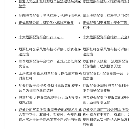
普通人怎么加杠杆炒股？合法途径与风险
哪些股票平台好？推荐券商安
警示
翻翻股票配资：灵活杠杆，把握行情先机
线上股指配资，杠杆灵活门槛
正规靠谱公司，SEO优化标题不重复
正规配资APP推荐：安全可靠
杠杆
十大股票配资平台排行（选）
十大股票配资平台推荐：安全
股票杠杆交易风险与技巧详解，投资者必
股票杠杆交易风险与技巧详解 |
读指南
读指南
靠谱股票配资平台推荐，正规安全低息配
炒股和个人炒股 一流股票配
资首选
配资指南，助您投资无忧
工薪族炒股 低息股票配资：以低成本撬动
期货配资114 配资股票平台：
财富杠杆
值之旅
配资炒股平台排名 寻找可靠股票配资平
炒股配资违法吗 股票配资利
台？为你推荐最佳选择
少？揭秘配资费用
股莘配资 大连股票配资平台：助力投资，
股票资金配资 正规股票配资
成就财富
靠，助你投资无忧
证券公司买卖股票 股票开户配资随机生成
证券交易顾问可以炒股吗 股
含有中立性、权威性、客观性、合规性和
机生成含有中立性、权威性、
信息实用性适合网站发布不超30字的标题
规性和信息实用性适合网站发布
的标题