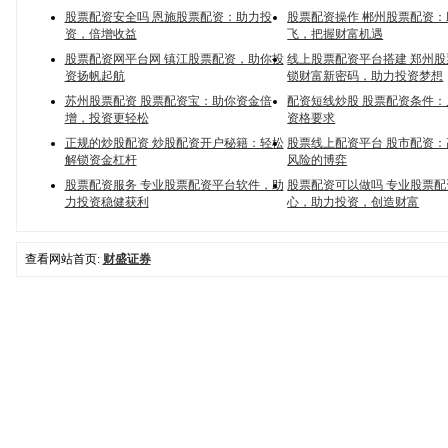
股票配资安全吗 恩施股票配资：助力投
股票配资操作 郴州股票配资
资，倍增收益
飞，把握财富机遇
股票配资网平台网 镇江股票配资，助你投
线上股票配资平台搭建 郑州
资扬帆起航
锁财富新密码，助力投资梦想
苏州股票配资 股票配资宝：助你资金倍
配资短线炒股 股票配资条件
增，投资更轻松
资格要求
正规的炒股配资 炒股配资开户秘籍：轻松
股票线上配资平台 股市配资
解锁资金杠杆
风险的博弈
股票配资服务 专业股票配资平台软件，助
股票配资可以做吗 专业股票
力投资稳健获利
心，助力投资，创造财富
查看网站首页:
财盛证券