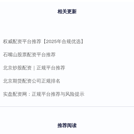
相关更新
权威配资平台推荐【2025年合规优选】
石嘴山股票配资平台推荐
北京炒股配资｜正规平台推荐
北京期货配资公司正规排名
实盘配资网：正规平台推荐与风险提示
推荐阅读