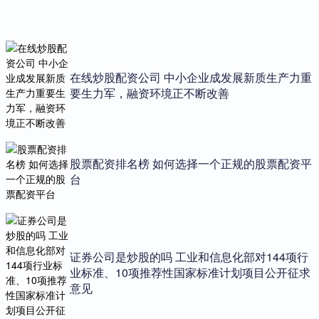
在线炒股配资公司 中小企业成发展新质生产力重
要生力军，融资环境正不断改善
股票配资排名榜 如何选择一个正规的股票配资平
台
证券公司是炒股的吗 工业和信息化部对144项行
业标准、10项推荐性国家标准计划项目公开征求
意见