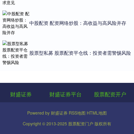
中股配资 配资网络炒股：高收益与高风险并存
股票型私募 股票配资平仓线：投资者需警惕风险
财盛证券
财盛证券平台
股票配资开户
Powered by
财盛证券
RSS地图
HTML地图
Copyright
© 2013-2025
股票配资门户
版权所有