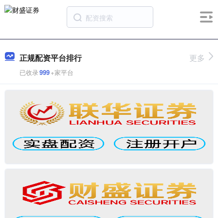
正规配资平台排行
更多
已收录
999
+家平台