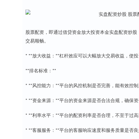
股票配资，即通过借贷资金放大投资本金实盘配资炒股
交易顺畅。
* **放大收益：**杠杆效应可以大幅放大交易收益，使
**排名标准：**
* **风控能力：**平台的风控机制是否完善，能有效控
* **资金来源：**平台的资金来源是否合法合规，确保
* **利率水平：**平台的配资利率是否合理，不至于过
* **客服服务：**平台的客服响应速度和服务质量是否