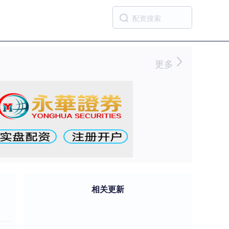
更多
相关更新