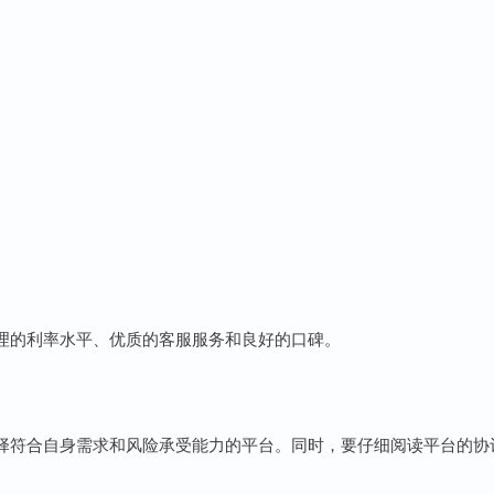
理的利率水平、优质的客服服务和良好的口碑。
择符合自身需求和风险承受能力的平台。同时，要仔细阅读平台的协