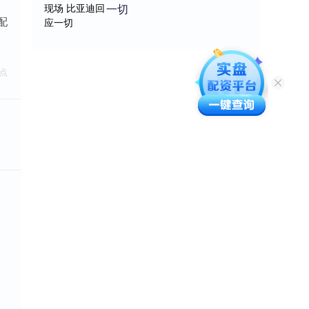
一切
配
点