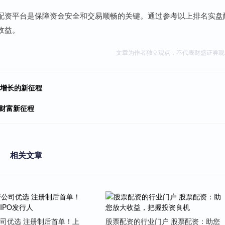
配资平台是保障资金安全和交易顺畅的关键。通过参考以上排名实盘
收益。
文章为作者独立观点，不代表财盛证券观
富增长的新征程
财富新征程
相关文章
司优选 注册制后首单！上
股票配资的行业门户 股票配资：助您