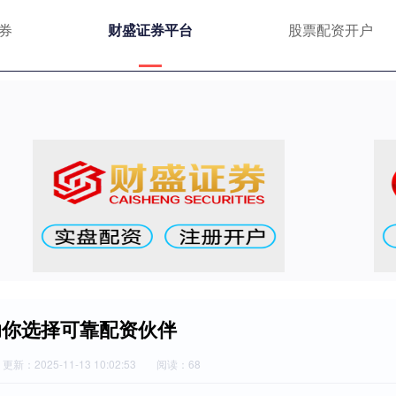
券
财盛证券平台
股票配资开户
助你选择可靠配资伙伴
更新：2025-11-13 10:02:53
阅读：68